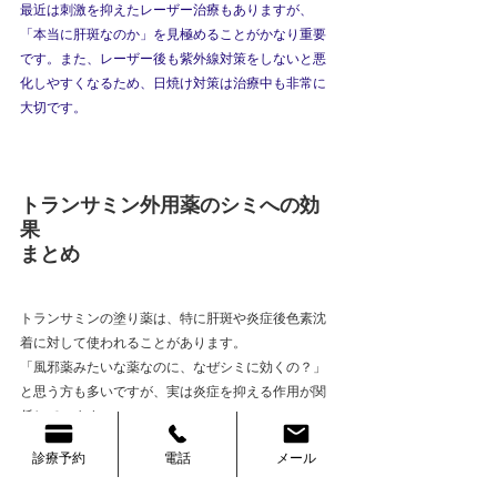
最近は刺激を抑えたレーザー治療もありますが、
「本当に肝斑なのか」を見極めることがかなり重要
です。また、レーザー後も紫外線対策をしないと悪
化しやすくなるため、日焼け対策は治療中も非常に
大切です。
トランサミン外用薬のシミへの効
果
まとめ
トランサミンの塗り薬は、特に肝斑や炎症後色素沈
着に対して使われることがあります。
「風邪薬みたいな薬なのに、なぜシミに効くの？」
と思う方も多いですが、実は炎症を抑える作用が関
係しています。
ハイドロキノンほど強力ではありませんが、刺激が
診療予約
電話
メール
比較的少なく、長く続けやすいのが特徴です。
また、飲み薬と違って全身性の副作用はかなり少な