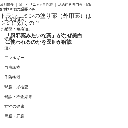
浅川貴介 ｜ 浅川クリニック副院長 ｜ 総合内科専門医・腎臓専門医・医学博士
すべての記事
5月22日
読了時間: 6分
トランサミンの塗り薬（外用薬）は
生活習慣病
シミに効くの？
発熱・感染症
更新日：
7月23日
「風邪薬みたいな薬」がなぜ美白
健康
に使われるのかを医師が解説
漢方
アレルギー
自由診療
予防接種
腎臓・尿検査
健診・検査結果
女性の健康
胃腸・肝臓