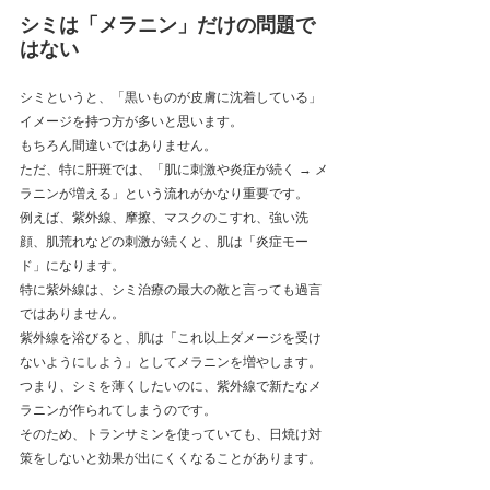
シミは「メラニン」だけの問題で
はない
シミというと、「黒いものが皮膚に沈着している」
イメージを持つ方が多いと思います。
もちろん間違いではありません。
ただ、特に肝斑では、「肌に刺激や炎症が続く → メ
ラニンが増える」という流れがかなり重要です。
例えば、紫外線、摩擦、マスクのこすれ、強い洗
顔、肌荒れなどの刺激が続くと、肌は「炎症モー
ド」になります。
特に紫外線は、シミ治療の最大の敵と言っても過言
ではありません。
紫外線を浴びると、肌は「これ以上ダメージを受け
ないようにしよう」としてメラニンを増やします。
つまり、シミを薄くしたいのに、紫外線で新たなメ
ラニンが作られてしまうのです。
そのため、トランサミンを使っていても、日焼け対
策をしないと効果が出にくくなることがあります。