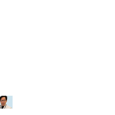
n.
cht
Nephrologie
Medizinische Information
Ü