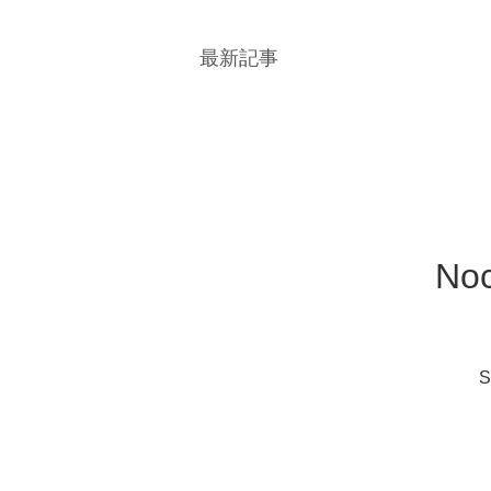
最新​記事
Noc
S