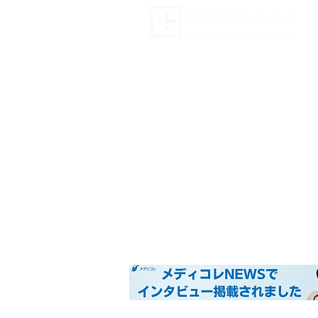
〒154-0017
1-3-8 Setagaya, Setagaya-ku, Tokio
TEL
03-3420-0032
​Parkmöglichkeiten: 5 Plätze
Datenschutz-Bestimmungen
©️2023, Asakawa Clinic. Alle Rechte vorbehalte
新しいページ
Klinikübersi