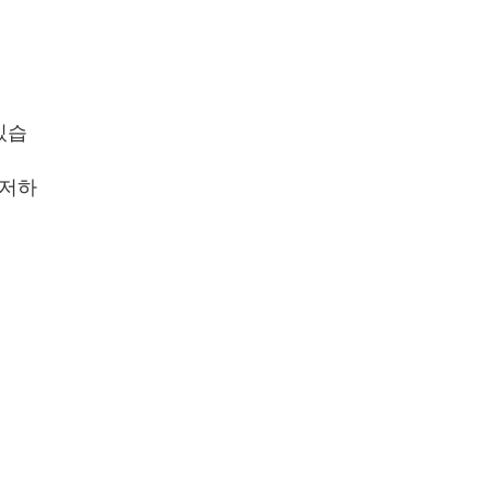
있습
 저하