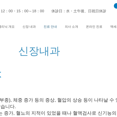
～12：00・15：00～18：00 休診日：水・土午後、日祝日休診
클리닉 개요
신장 내과
진료 안내
의사 소개
온라인 진료
액세
신장​내과
は
종), 체중 증가 등의 증상, 혈압의 상승 등이 나타날 수
많습니다.
 증가, 혈뇨의 지적이 있었을 때나 혈액검사로 신기능의