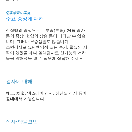
必要検査の実施
주요 증상에 대해
신장병의 증상으로는 부종(부종), 체중 증가
등의 증상, 혈압의 상승 등이 나타날 수 있습
니다. 그러나 무증상
일도 많습니다.
소변검사로 요단백양성 또는 증가, 혈뇨의 지
적이 있었을 때나 혈액검사로 신기능의 저하
등을 말해졌을 경우, 당원에 상담해 주세요​.
검사에 대해
채뇨, 채혈, 엑스레이 검사, 심전도 검사 등이
원내에서 가능합니다.
식사·약물요법