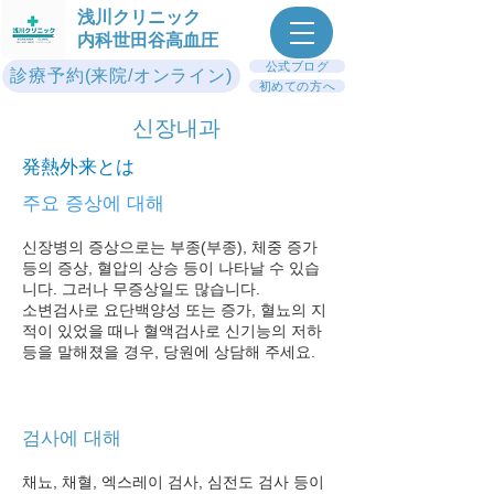
浅川クリニック
内科世田谷高血圧
公式ブログ
診療予約(来院/オンライン)
初めての方へ
신장​내과
発熱外来とは
주요 증상에 대해
신장병의 증상으로는 부종(부종), 체중 증가
등의 증상, 혈압의 상승 등이 나타날 수 있습
니다. 그러나 무증상
일도 많습니다.
소변검사로 요단백양성 또는 증가, 혈뇨의 지
적이 있었을 때나 혈액검사로 신기능의 저하
등을 말해졌을 경우, 당원에 상담해 주세요​.
검사에 대해
채뇨, 채혈, 엑스레이 검사, 심전도 검사 등이