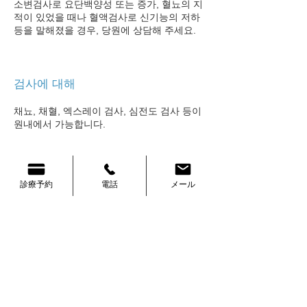
소변검사로 요단백양성 또는 증가, 혈뇨의 지
적이 있었을 때나 혈액검사로 신기능의 저하
등을 말해졌을 경우, 당원에 상담해 주세요​.
검사에 대해
채뇨, 채혈, 엑스레이 검사, 심전도 검사 등이
원내에서 가능합니다.
식사·약물요법
診療予約
電話
メール
검사 결과 신장 질환의 가능성이 높다는 판
거
절하면 적절한식이 요법이 필요합니다. 또한
혈압이나 빈혈 등 면밀한 치료가 필요할 수 있
습니다.
よくある質問（FAQ）
주요 증상에 대해