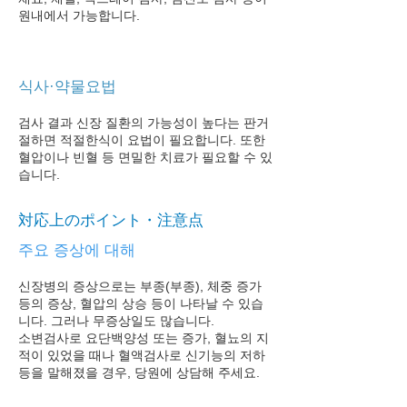
원내에서 가능합니다.
식사·약물요법
검사 결과 신장 질환의 가능성이 높다는 판
거
절하면 적절한식이 요법이 필요합니다. 또한
혈압이나 빈혈 등 면밀한 치료가 필요할 수 있
습니다.
対応上のポイント・注意点
주요 증상에 대해
신장병의 증상으로는 부종(부종), 체중 증가
등의 증상, 혈압의 상승 등이 나타날 수 있습
니다. 그러나 무증상
일도 많습니다.
소변검사로 요단백양성 또는 증가, 혈뇨의 지
적이 있었을 때나 혈액검사로 신기능의 저하
등을 말해졌을 경우, 당원에 상담해 주세요​.