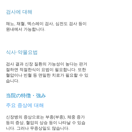
검사에 대해
채뇨, 채혈, 엑스레이 검사, 심전도 검사 등이
원내에서 가능합니다.
식사·약물요법
검사 결과 신장 질환의 가능성이 높다는 판
거
절하면 적절한식이 요법이 필요합니다. 또한
혈압이나 빈혈 등 면밀한 치료가 필요할 수 있
습니다.
当院の特徴・強み
주요 증상에 대해
신장병의 증상으로는 부종(부종), 체중 증가
등의 증상, 혈압의 상승 등이 나타날 수 있습
니다. 그러나 무증상
일도 많습니다.