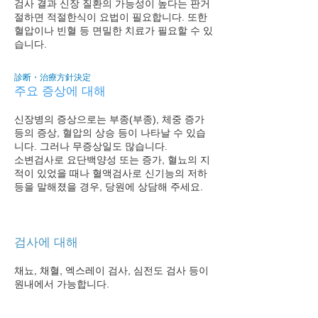
검사 결과 신장 질환의 가능성이 높다는 판
거
절하면 적절한식이 요법이 필요합니다. 또한
혈압이나 빈혈 등 면밀한 치료가 필요할 수 있
습니다.
診断・治療方針決定
주요 증상에 대해
신장병의 증상으로는 부종(부종), 체중 증가
등의 증상, 혈압의 상승 등이 나타날 수 있습
니다. 그러나 무증상
일도 많습니다.
소변검사로 요단백양성 또는 증가, 혈뇨의 지
적이 있었을 때나 혈액검사로 신기능의 저하
등을 말해졌을 경우, 당원에 상담해 주세요​.
검사에 대해
채뇨, 채혈, 엑스레이 검사, 심전도 검사 등이
원내에서 가능합니다.