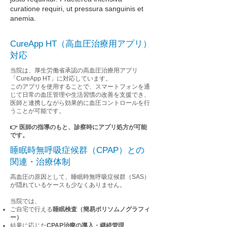
curatione requiri, ut pressura sanguinis et
anemia.
CureApp HT（高血圧治療用アプリ）
対応
当院は、厚生労働省承認の高血圧治療用アプリ
「CureApp HT」に対応しています。
このアプリを使用することで、スマートフォンを通
じて日常の血圧管理や生活習慣の改善を支援でき、
医師と連携しながら効果的に血圧コントロールを行
うことが可能です。
👉 医師の指導のもと、診察時にアプリ処方が可能
です。
睡眠時無呼吸症候群（CPAP）との
関連・治療体制
高血圧の原因として、睡眠時無呼吸症候群（SAS）
が隠れているケースも少なくありません。
当院では、
ご自宅で行える
睡眠検査（簡易ポリソムノグラフィ
ー）
結果に応じた
CPAP治療の導入・継続管理