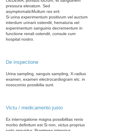
OEDEMA, pondus lucrum, et sanguinem
pressura elevatum. Sed
asymptomatic
Multum res erit.
Si urina experimentum positivum vel auctum
interdum urinarii ostendit, hematuria vel
experimentum sanguinis decrementum in
functione renali ostendit, consule cum
hospital​ nostro.
De inspectione
Urina sampling, sanguis sampling, X-radius
examen, examen electrocardiogram etc. in
nosocomio possibilia sunt.
Victu / medicamento justo
Ex interrogatione magna possibilitas renis
morbo definitum est.
Si non, victus proprius
justo requiritur. Praeterea intensiva