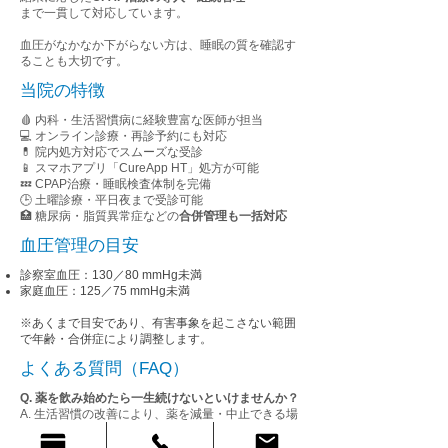
まで一貫して対応しています。
血圧がなかなか下がらない方は、睡眠の質を確認す
ることも大切です。
当院の特徴
🩸 内科・生活習慣病に経験豊富な医師が担当
💻 オンライン診療・再診予約にも対応
💊 院内処方対応でスムーズな受診
📱 スマホアプリ「CureApp HT」処方が可能
💤 CPAP治療・睡眠検査体制を完備
🕒 土曜診療・平日夜まで受診可能
🏥 糖尿病・脂質異常症などの
合併管理も一括対応
血圧管理の目安
診察室血圧：130／80 mmHg未満
家庭血圧：125／75 mmHg未満
※あくまで目安であり、有害事象を起こさない範囲
で年齢・合併症により調整します。
よくある質問（FAQ）
Q. 薬を飲み始めたら一生続けないといけませんか？
A. 生活習慣の改善により、薬を減量・中止できる場
合もあります。定期的な診察で医師が判断します。