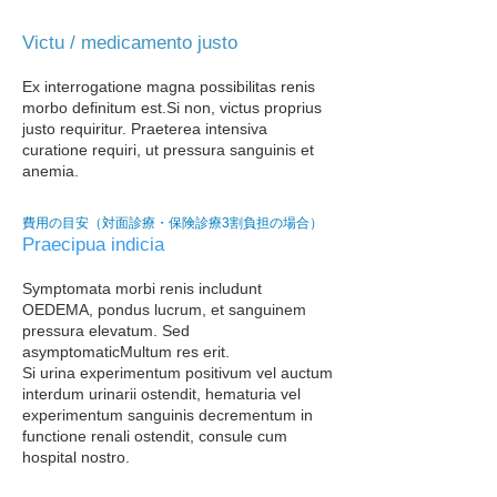
Victu / medicamento justo
Ex interrogatione magna possibilitas renis
morbo definitum est.
Si non, victus proprius
justo requiritur. Praeterea intensiva
curatione requiri, ut pressura sanguinis et
anemia.
費用の目安（対面診療・保険診療3割負担の場合）
Praecipua indicia
Symptomata morbi renis includunt
OEDEMA, pondus lucrum, et sanguinem
pressura elevatum. Sed
asymptomatic
Multum res erit.
Si urina experimentum positivum vel auctum
interdum urinarii ostendit, hematuria vel
experimentum sanguinis decrementum in
functione renali ostendit, consule cum
hospital​ nostro.