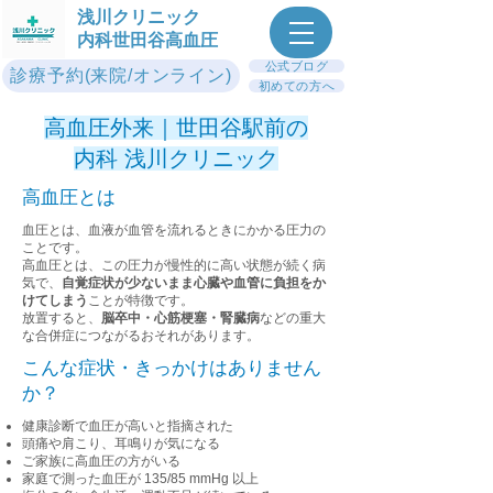
浅川クリニック
内科世田谷高血圧
公式ブログ
診療予約(来院/オンライン)
初めての方へ
高血圧外来｜世田谷駅前の
内科 浅川クリニック
高血圧とは
血圧とは、血液が血管を流れるときにかかる圧力の
ことです。
高血圧とは、この圧力が慢性的に高い状態が続く病
気で、
自覚症状が少ないまま心臓や血管に負担をか
けてしまう
ことが特徴です。
放置すると、
脳卒中・心筋梗塞・腎臓病
などの重大
な合併症につながるおそれがあります。
こんな症状・きっかけはありません
か？
健康診断で血圧が高いと指摘された
頭痛や肩こり、耳鳴りが気になる
ご家族に高血圧の方がいる
家庭で測った血圧が 135/85 mmHg 以上