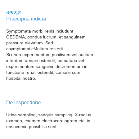
検査内容
Praecipua indicia
Symptomata morbi renis includunt
OEDEMA, pondus lucrum, et sanguinem
pressura elevatum. Sed
asymptomatic
Multum res erit.
Si urina experimentum positivum vel auctum
interdum urinarii ostendit, hematuria vel
experimentum sanguinis decrementum in
functione renali ostendit, consule cum
hospital​ nostro.
De inspectione
Urina sampling, sanguis sampling, X-radius
examen, examen electrocardiogram etc. in
nosocomio possibilia sunt.