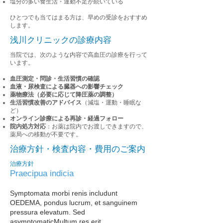
塩分の多い食生活・運動不足が続いている
ひとつでも当てはまる方は、早めの受診をおすすめ
します。
浅川クリニックの診療内容
当院では、次のような内容で高血圧の診療を行って
います。
血圧測定・問診・生活習慣の確認
血液・尿検査による臓器への影響チェック
薬物療法（必要に応じて降圧薬の調整）
生活習慣改善のアドバイス
（減塩・運動・睡眠な
ど）
オンライン診療による再診・経過フォロー
院内処方対応
：お薬は院内でお渡しできますので、
薬局への移動が不要です。
治療方針・検査内容・費用のご案内
治療方針
Praecipua indicia
Symptomata morbi renis includunt
OEDEMA, pondus lucrum, et sanguinem
pressura elevatum. Sed
asymptomatic
Multum res erit.