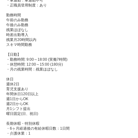
・車通勤：車通勤不可
・正職員登用制度：あり
勤務時間
午前のみ勤務
午後のみ勤務
残業ほぼなし
時差出勤導入
残業月20時間以内
スキマ時間勤務
【日勤】
・勤務時間: 9:00～18:00 (実働7時間)
・休憩時間: 12:00～15:00 (180分)
・月の残業時間：残業ほぼなし
休日
週休2日
育児支援あり
年間休日120日以上
週1日からOK
週2日からOK
月1シフト提出
曜日固定(日、祝日)
長期休暇・特別休暇
・6ヶ月経過後の有給休暇日数：1日間
・介護休業：1