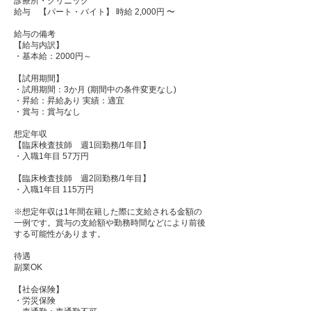
診療所・クリニック
給与 【パート・バイト】 時給 2,000円 〜
給与の備考
【給与内訳】
・基本給：2000円～
【試用期間】
・試用期間：3か月 (期間中の条件変更なし)
・昇給：昇給あり 実績：適宜
・賞与：賞与なし
想定年収
【臨床検査技師 週1回勤務/1年目】
・入職1年目 57万円
【臨床検査技師 週2回勤務/1年目】
・入職1年目 115万円
※想定年収は1年間在籍した際に支給される金額の
一例です。賞与の支給額や勤務時間などにより前後
する可能性があります。
待遇
副業OK
【社会保険】
・労災保険