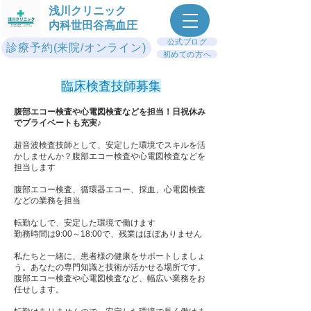
浅川クリニック
内科世田谷高血圧
公式ブログ
診療予約(来院/オンライン)
初めての方へ
臨床検査技師募集
腹部エコー検査や心電図検査などを担当！日祝休み
でプライベートも充実♪
超音波検査技師として、安定した環境でスキルを活
かしませんか？腹部エコー検査や心電図検査などを
担当します
腹部エコー検査、循環器エコー、採血、心電図検査
などの業務を担当
転勤なしで、安定した環境で働けます
勤務時間は9:00～18:00で、残業はほぼありません
私たちと一緒に、患者様の健康をサポートしましょ
う。あなたの専門知識と技術が活かせる場所です。
腹部エコー検査や心電図検査など、幅広い業務をお
任せします。