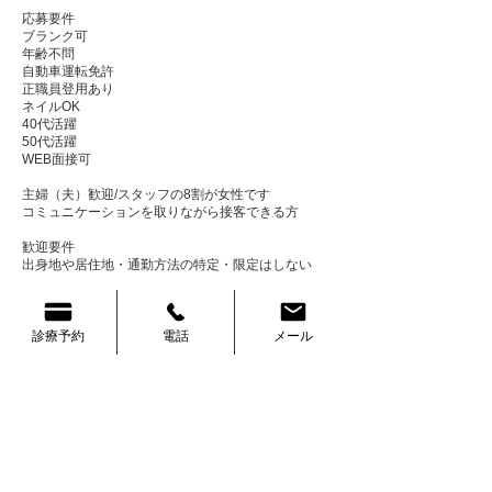
応募要件
ブランク可
年齢不問
自動車運転免許
正職員登用あり
ネイルOK
40代活躍
50代活躍
WEB面接可
主婦（夫）歓迎/スタッフの8割が女性です
コミュニケーションを取りながら接客できる方
歓迎要件
出身地や居住地・通勤方法の特定・限定はしない
応募・問い合わせは当院​
​Webフォームもしくは、ジ
ョブメドレーからお願いします。
診療予約
電話
メール
※当院Webフォームからの応募で入職祝い金あり
154-0017
_22200000-0000-