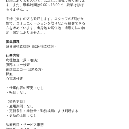
転勤はありませんので、安定した環境で長く働けま
す。また、勤務時間は9:00～18:00で、残業はほぼ
ありません。｡
主婦（夫）の方も歓迎します。スタッフの8割が女
性で、コミュニケーションを取りながら接客できる
方を求めています。出身地や居住地・通勤方法の特
定・限定はありません。｡
募集職種
超音波検査技師（臨床検査技師）
仕事内容
病理検査（尿・喀痰）
腹部エコー検査
循環器エコー(出来る方)
採血
心電図検査
・仕事内容の変更：なし
・転勤：なし
【契約更新】
・雇用期間：なし
・更新条件：業務量・勤務成績により判断する
・更新の上限：なし
診療科目・サービス形態