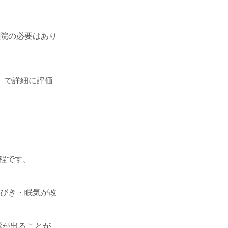
入院の必要はあり
）で詳細に評価
円程です。
いびき・眠気が改
響が出ることが