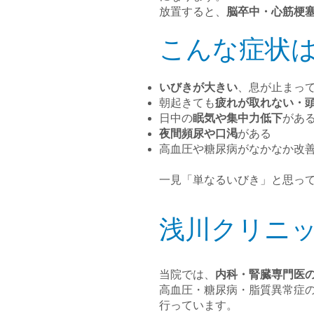
放置すると、
脳卒中・心筋梗
こんな症状
いびきが大きい
、息が止まっ
朝起きても
疲れが取れない・
日中の
眠気や集中力低下
があ
夜間頻尿や口渇
がある
高血圧や糖尿病がなかなか改
一見「単なるいびき」と思っ
浅川クリニ
当院では、
内科・腎臓専門医
高血圧・糖尿病・脂質異常症
行っています。