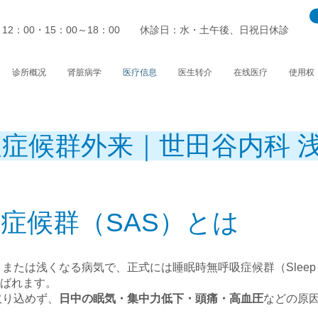
～12：00・15：00～18：00 休診日：水・土午後、日祝日休診
诊所概况
肾脏病学
医疗信息
医生转介
在线医疗
使用权
症候群外来｜世田谷内科 
症候群（SAS）とは
または浅くなる病気で、正式には睡眠時無呼吸症候群（Sleep
と呼ばれます。
取り込めず、
日中の眠気・集中力低下・頭痛・高血圧
などの原