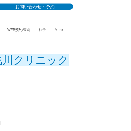
お問い合わせ・予約
WEB预约/查询
柱子
More
浅川クリニック
因