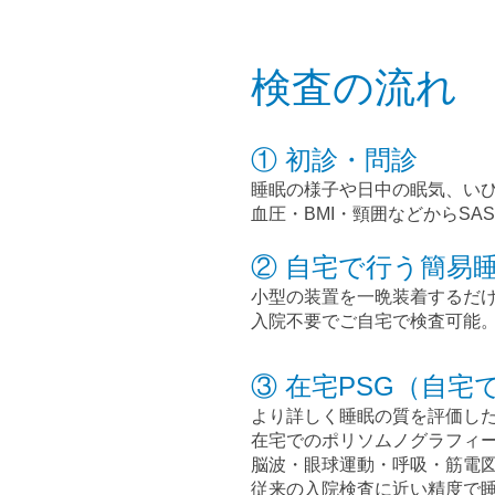
検査の流れ
① 初診・問診
睡眠の様子や日中の眠気、い
血圧・BMI・頸囲などからSA
② 自宅で行う簡易
小型の装置を一晩装着するだ
入院不要でご自宅で検査可能
③ 在宅PSG（自
より詳しく睡眠の質を評価し
在宅でのポリソムノグラフィー
脳波・眼球運動・呼吸・筋電
従来の入院検査に近い精度で