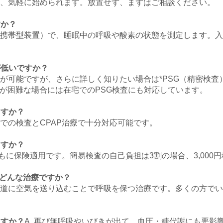
あり、気軽に始められます。放置せず、まずはご相談ください。
すか？
査（携帯型装置）で、睡眠中の呼吸や酸素の状態を測定します。
が低いですか？
定が可能ですが、さらに詳しく知りたい場合は*PSG（精密検査
査が困難な場合には在宅でのPSG検査にも対応しています。
ますか？
宅での検査とCPAP治療で十分対応可能です。
ますか？
療ともに保険適用です。簡易検査の自己負担は3割の場合、3,000
ってどんな治療ですか？
、気道に空気を送り込むことで呼吸を保つ治療です。多くの方で
ますか？
A. 再び無呼吸やいびきが出て、血圧・糖代謝にも悪影