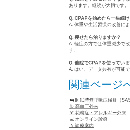
あります。継続が大切です。
Q. CPAPを始めたら一生
A. 体重や生活習慣の改善
Q. 痩せたら治りますか？
A. 軽症の方では体重減少
す。​
Q. 他院でCPAPを使って
A. はい、データ共有が可
関連ページ
🛌 睡眠時無呼吸症候群（S
🩺 高血圧外来
🌸 花粉症・アレルギー外来
💻 オンライン診療
🚶 診療案内