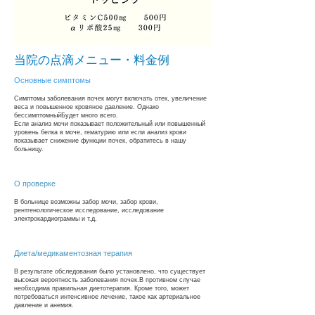
当院の点滴メニュー・料金例
Основные симптомы
Симптомы заболевания почек могут включать отек, увеличение
веса и повышенное кровяное давление. Однако
бессимптомный
Будет много всего.
Если анализ мочи показывает положительный или повышенный
уровень белка в моче, гематурию или если анализ крови
показывает снижение функции почек, обратитесь в нашу
больницу​.
О проверке
В больнице возможны забор мочи, забор крови,
рентгенологическое исследование, исследование
электрокардиограммы и т.д.
Диета/медикаментозная терапия
В результате обследования было установлено, что существует
высокая вероятность заболевания почек.
В противном случае
необходима правильная диетотерапия. Кроме того, может
потребоваться интенсивное лечение, такое как артериальное
давление и анемия.