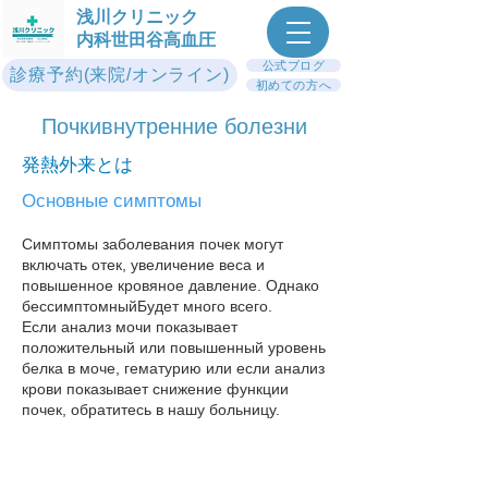
浅川クリニック
内科世田谷高血圧
公式ブログ
診療予約(来院/オンライン)
初めての方へ
Почки​внутренние болезни
発熱外来とは
Основные симптомы
Симптомы заболевания почек могут
включать отек, увеличение веса и
повышенное кровяное давление. Однако
бессимптомный
Будет много всего.
Если анализ мочи показывает
положительный или повышенный уровень
белка в моче, гематурию или если анализ
крови показывает снижение функции
почек, обратитесь в нашу больницу​.