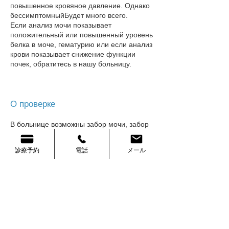
повышенное кровяное давление. Однако
бессимптомный
Будет много всего.
Если анализ мочи показывает
положительный или повышенный уровень
белка в моче, гематурию или если анализ
крови показывает снижение функции
почек, обратитесь в нашу больницу​.
О проверке
В больнице возможны забор мочи, забор
крови, рентгенологическое исследование,
исследование электрокардиограммы и
診療予約
電話
メール
т.д.
Диета/медикаментозная терапия
В результате обследования было
установлено, что существует высокая