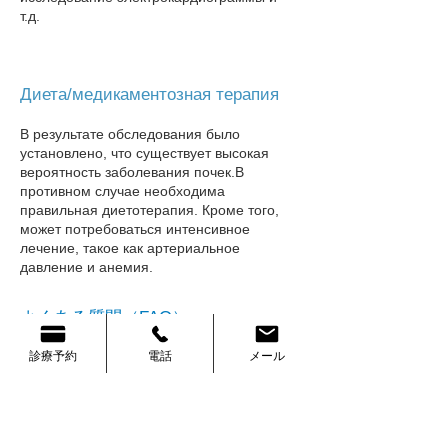
т.д.
Диета/медикаментозная терапия
В результате обследования было
установлено, что существует высокая
вероятность заболевания почек.
В
противном случае необходима
правильная диетотерапия. Кроме того,
может потребоваться интенсивное
лечение, такое как артериальное
давление и анемия.
よくある質問（FAQ）
Основные симптомы
診療予約
電話
メール
Симптомы заболевания почек могут
включать отек, увеличение веса и
повышенное кровяное давление. Однако
бессимптомный
Будет много всего.