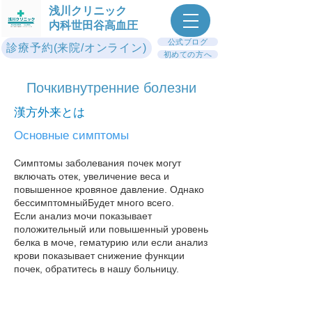
浅川クリニック
内科世田谷高血圧
公式ブログ
診療予約(来院/オンライン)
初めての方へ
Почки​внутренние болезни
漢方外来とは
Основные симптомы
Симптомы заболевания почек могут
включать отек, увеличение веса и
повышенное кровяное давление. Однако
бессимптомный
Будет много всего.
Если анализ мочи показывает
положительный или повышенный уровень
белка в моче, гематурию или если анализ
крови показывает снижение функции
почек, обратитесь в нашу больницу​.