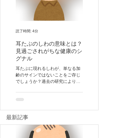
読了時間: 4分
読了時間: 4分
耳たぶのしわの意味とは？
風邪と飲酒 あまり
見過ごされがちな健康のシ
ていないリスクと正
グナル
処法
耳たぶに現れるしわが、単なる加
風邪を引いたときにアルコ
齢のサインではないことをご存じ
摂取することの影響につい
でしょうか？過去の研究により、
しばしば誤解が生じがちで
耳たぶのしわが心血管疾患のリス
くの方がリラックスのため
クと関連している可能性が示唆さ
間療法として少量のアルコ
れています。
飲むことが風邪の症状を和
と考えがちですが、実際に
コールは風邪の回復を遅ら
最新​記事
とがあります。