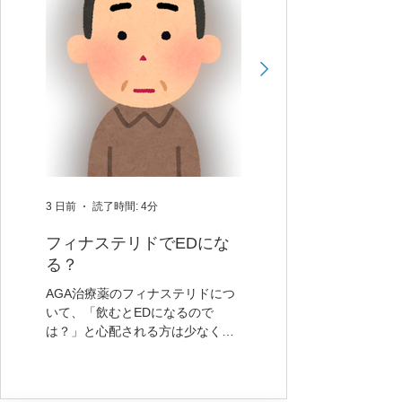
3 日前
読了時間: 4分
7月31日
フィナステリドでEDにな
熱中症は夜や室内で
る？
ります｜予防のため
酒と朝食抜きに注意
AGA治療薬のフィナステリドにつ
いて、「飲むとEDになるので
こんにちは。浅川クリニッ
は？」と心配される方は少なくあ
す。 熱中症予防というと、 「水を
りません。 もちろん、副作用とし
飲みましょう」「塩分を取
て性欲低下や勃起機能低下（ED）
ょう」 という話をよく聞きます。
が報告されているのは事実です。
もちろん、水分補給は大切