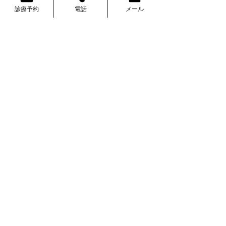
アレルギー
診療予約
電話
メール
自由診療
予防接種
〒154-0017
​駐車場有：先着順
腎臓・尿検査
東京都世田谷区世田谷１丁目３−８
個人情報保護方針
TEL
03-3420-0032
健診・検査結果
特商法に基づく表示
女性の健康
胃腸・肝臓