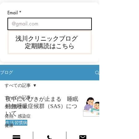
しかし実際には、フィナステリド
でも、近年のような酷暑で
だけが原因とは言い切れないケー
を持っているだけ、塩飴を
Email
*
スも多くあります。 今回の浅川ク
いるだけでは十分とはいえ
リニックのブログでは、AGA・
ん。 熱中症は、日中に炎天下で運
ED・年齢・生活習慣の関係につい
動した人だけがなるもので
て、少し踏み込んで解説します。
ません。 室内でも、夜でも、普通
浅川クリニックブログ
に生活している人でも起こ
定期購読はこちら
す。
ブログ
すべての記事
すべての記事
夜中にいびきが止まる 睡眠
時無呼吸症候群（SAS）につ
生活習慣病
いて
発熱・感染症
生活習慣病
健康
漢方
2024年8月9日
読了時間: 7分