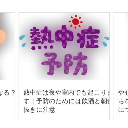
なる？
熱中症は夜や室内でも起こりま
や
す｜予防のためには飲酒と朝食
ち
抜きに注意
に