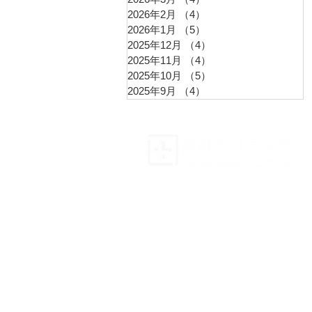
2026年2月
（4）
4件の記事
2026年1月
（5）
5件の記事
2025年12月
（4）
4件の記事
2025年11月
（4）
4件の記事
2025年10月
（5）
5件の記事
2025年9月
（4）
4件の記事
〒154-0017
東京都世田谷区世田谷１丁目３−８
TEL
03-3420-0032
​駐車場有：先着順
個人情報保護方針
特商法に基づく表示
©️2023, Asakawa clinic All Rights Reserve