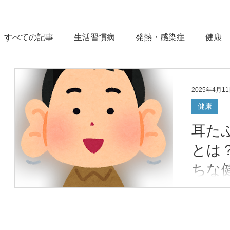
すべての記事
生活習慣病
発熱・感染症
健康
アレルギー
自由診療
予防接種
腎臓・尿
2025年4月1
健康
健診・検査結果
女性の健康
胃腸・肝臓
耳た
とは
ちな
耳たぶに
のサイン
ょうか？
のしわが