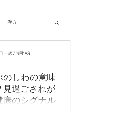
漢方
検査
1日
読了時間: 4分
ぶのしわの意味
？見過ごされが
健康のシグナル
現れるしわが、単なる加齢
ではないことをご存じでし
過去の研究により、耳たぶ
心血管疾患のリスクと関連