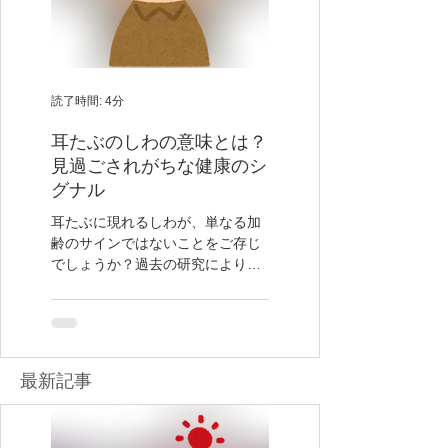
読了時間: 4分
読了時間: 4分
耳たぶのしわの意味とは？
風邪と飲酒 あまり
見過ごされがちな健康のシ
ていないリスクと正
グナル
処法
耳たぶに現れるしわが、単なる加
風邪を引いたときにアルコ
齢のサインではないことをご存じ
摂取することの影響につい
でしょうか？過去の研究により、
しばしば誤解が生じがちで
耳たぶのしわが心血管疾患のリス
くの方がリラックスのため
クと関連している可能性が示唆さ
間療法として少量のアルコ
れています。
飲むことが風邪の症状を和
と考えがちですが、実際に
コールは風邪の回復を遅ら
最新​記事
とがあります。