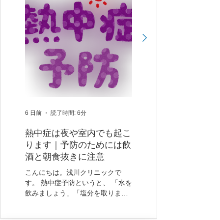
6 日前
読了時間: 6分
7月24日
熱中症は夜や室内でも起こ
やせすぎ＝健康？見
ります｜予防のためには飲
れがちな女性の体の
酒と朝食抜きに注意
『FUS』について
こんにちは。浅川クリニックで
「やせている方が健康に見
す。 熱中症予防というと、 「水を
「太らなければ安心」そん
飲みましょう」「塩分を取りまし
に思っていませんか？確か
ょう」 という話をよく聞きます。
は生活習慣病のリスクにな
もちろん、水分補給は大切です。
が、実は「やせすぎ」も体