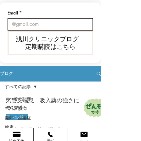
でも、近年のような酷暑では、水
ざまな悪影響を及ぼします。 最
を持っているだけ、塩飴をなめて
は、FUS（女性の低体重／
Email
*
いるだけでは十分とはいえませ
症候群）という新しい概念
ん。 熱中症は、日中に炎天下で運
されています。浅川クリニ
動した人だけがなるものではあり
も、「疲れやすい」「月経
ません。 室内でも、夜でも、普通
定」「骨が心配」という女
浅川クリニックブログ
に生活している人でも起こりま
相談を多くいただきます。
定期購読はこちら
す。
ブログ
すべての記事
すべての記事
気管支喘息 吸入薬の強さに
ついて
生活習慣病
アレルギー
発熱・感染症
健康
2024年8月23日
読了時間: 4分
漢方