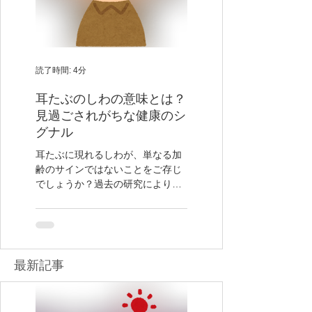
読了時間: 4分
読了時間: 4分
耳たぶのしわの意味とは？
風邪と飲酒 あまり
見過ごされがちな健康のシ
ていないリスクと正
グナル
処法
耳たぶに現れるしわが、単なる加
風邪を引いたときにアルコ
齢のサインではないことをご存じ
摂取することの影響につい
でしょうか？過去の研究により、
しばしば誤解が生じがちで
耳たぶのしわが心血管疾患のリス
くの方がリラックスのため
クと関連している可能性が示唆さ
間療法として少量のアルコ
れています。
飲むことが風邪の症状を和
と考えがちですが、実際に
コールは風邪の回復を遅ら
最新​記事
とがあります。