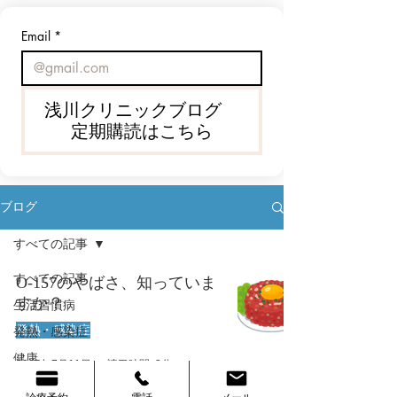
でも、近年のような酷暑では、水
ざまな悪影響を及ぼします。 最
を持っているだけ、塩飴をなめて
は、FUS（女性の低体重／
Email
*
いるだけでは十分とはいえませ
症候群）という新しい概念
ん。 熱中症は、日中に炎天下で運
されています。浅川クリニ
動した人だけがなるものではあり
も、「疲れやすい」「月経
ません。 室内でも、夜でも、普通
定」「骨が心配」という女
浅川クリニックブログ
に生活している人でも起こりま
相談を多くいただきます。
定期購読はこちら
す。
ブログ
すべての記事
すべての記事
O-157のやばさ、知っていま
すか？
生活習慣病
発熱・感染症
発熱・感染症
健康
2025年7月11日
読了時間: 3分
漢方