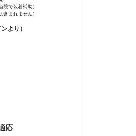
当院で装着補助）
は含まれません）
インより）
適応