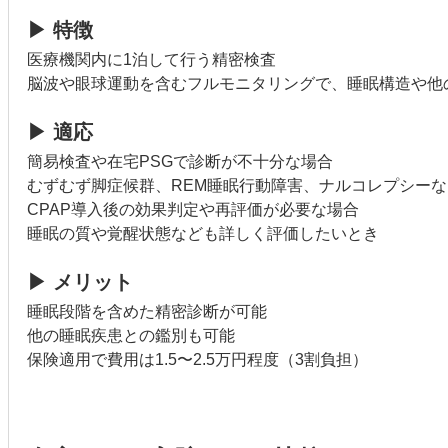
▶ 特徴
医療機関内に1泊して行う精密検査
脳波や眼球運動を含むフルモニタリングで、睡眠構造や他
▶ 適応
簡易検査や在宅PSGで診断が不十分な場合
むずむず脚症候群、REM睡眠行動障害、ナルコレプシー
CPAP導入後の効果判定や再評価が必要な場合
睡眠の質や覚醒状態なども詳しく評価したいとき
▶ メリット
睡眠段階を含めた精密診断が可能
他の睡眠疾患との鑑別も可能
保険適用で費用は1.5〜2.5万円程度（3割負担）