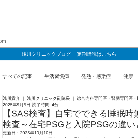
浅川クリニックブログ 定期購読はこちら
すべての記事
生活習慣病
発熱・感染症
健康
浅川貴介 ｜ 浅川クリニック副院長 ｜ 総合内科専門医・腎臓専門医
自由診療
予防接種
腎臓・尿検査
健診・
2025年9月5日
読了時間: 4分
【SAS検査】自宅でできる睡眠時
検査～在宅PSGと入院PSGの違
胃腸・肝臓
更新日：
2025年10月10日