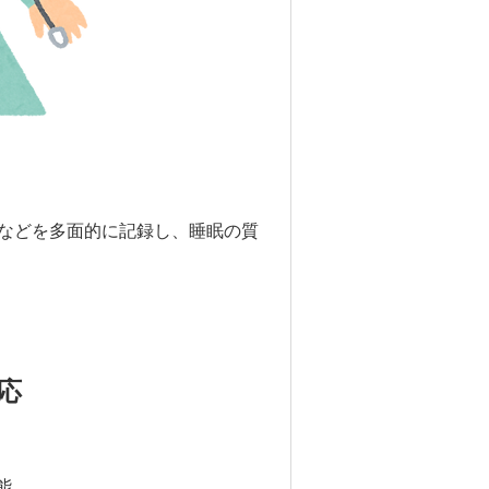
？
図などを多面的に記録し、睡眠の質
応
能