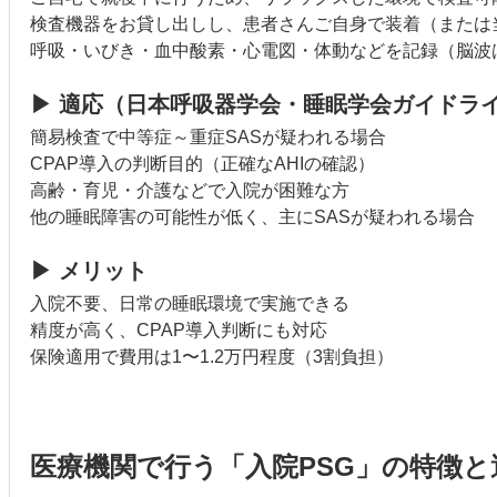
検査機器をお貸し出しし、患者さんご自身で装着（または
呼吸・いびき・血中酸素・心電図・体動などを記録（脳波
▶ 適応（日本呼吸器学会・睡眠学会ガイドラ
簡易検査で中等症～重症SASが疑われる場合
CPAP導入の判断目的（正確なAHIの確認）
高齢・育児・介護などで入院が困難な方
他の睡眠障害の可能性が低く、主にSASが疑われる場合
▶ メリット
入院不要、日常の睡眠環境で実施できる
精度が高く、CPAP導入判断にも対応
保険適用で費用は1〜1.2万円程度（3割負担）
医療機関で行う「入院PSG」の特徴と