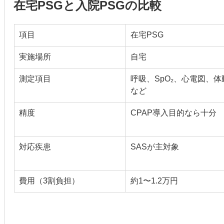
在宅PSGと入院PSGの比較
項目
在宅PSG
実施場所
自宅
測定項目
呼吸、SpO₂、心電図、体
など
精度
CPAP導入目的なら十分
対応疾患
SASが主対象
費用（3割負担）
約1〜1.2万円