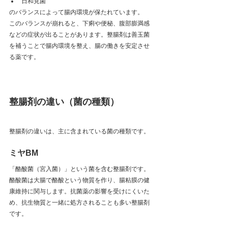
日和見菌
のバランスによって腸内環境が保たれています。
このバランスが崩れると、下痢や便秘、腹部膨満感
などの症状が出ることがあります。整腸剤は善玉菌
を補うことで腸内環境を整え、腸の働きを安定させ
る薬です。
整腸剤の違い（菌の種類）
整腸剤の違いは、主に含まれている菌の種類です。
ミヤBM
「酪酸菌（宮入菌）」という菌を含む整腸剤です。
酪酸菌は大腸で酪酸という物質を作り、腸粘膜の健
康維持に関与します。抗菌薬の影響を受けにくいた
め、抗生物質と一緒に処方されることも多い整腸剤
です。