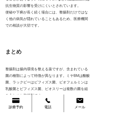
抗生物質の影響を受けにくいとされています。
便秘や下痢が長く続く場合には、整腸剤だけではな
く他の病気が隠れていることもあるため、医療機関
での相談が大切です。
まとめ
整腸剤は腸内環境を整える薬ですが、含まれている
菌の種類によって特徴が異なります。ミヤBMは酪酸
菌、ラックビーはビフィズス菌、ビオフェルミンは
乳酸菌とビフィズス菌、ビオスリーは複数の菌を組
み合わせた整腸剤です。
ヨーグルトや乳酸菌飲料も腸内環境に良い影響を与
診療予約
電話
メール
える可能性がありますが、医薬品としての整腸剤と
は目的や設計が異なります。
また近年は腸内細菌が代謝や免疫、脳の働きにも関
わる可能性が研究されており、腸内環境は健康全体