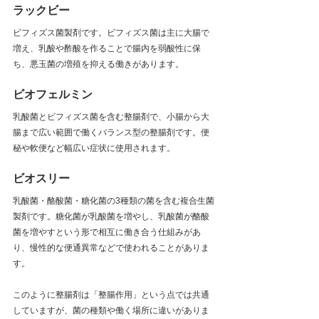
ラックビー
ビフィズス菌製剤です。ビフィズス菌は主に大腸で
増え、乳酸や酢酸を作ることで腸内を弱酸性に保
ち、悪玉菌の増殖を抑える働きがあります。
ビオフェルミン
乳酸菌とビフィズス菌を含む整腸剤で、小腸から大
腸まで広い範囲で働くバランス型の整腸剤です。便
秘や軟便など幅広い症状に使用されます。
ビオスリー
乳酸菌・酪酸菌・糖化菌の3種類の菌を含む複合生菌
製剤です。糖化菌が乳酸菌を増やし、乳酸菌が酪酸
菌を増やすという形で相互に働き合う仕組みがあ
り、慢性的な便通異常などで使われることがありま
す。
このように整腸剤は「整腸作用」という点では共通
していますが、菌の種類や働く場所に違いがありま