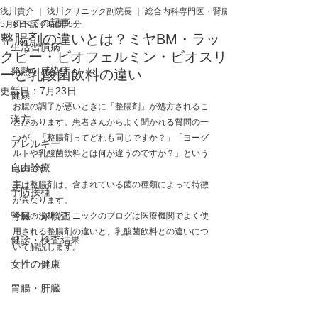
浅川貴介 ｜ 浅川クリニック副院長 ｜ 総合内科専門医・腎臓専門医・医学博士
すべての記事
5月8日
読了時間: 5分
整腸剤の違いとは？ミヤBM・ラッ
生活習慣病
クビー・ビオフェルミン・ビオスリ
発熱・感染症
ーと乳酸菌飲料の違い
更新日：
7月23日
健康
お腹の調子が悪いときに「整腸剤」が処方されるこ
漢方
とがあります。患者さんからよく聞かれる質問の一
つが、「整腸剤ってどれも同じですか？」「ヨーグ
アレルギー
ルトや乳酸菌飲料とは何が違うのですか？」という
自由診療
ものです。
実は整腸剤は、含まれている菌の種類によって特徴
予防接種
が異なります。
腎臓・尿検査
今回の浅川クリニックのブログは医療機関でよく使
用される整腸剤の違いと、乳酸菌飲料との違いにつ
健診・検査結果
いて解説します。
女性の健康
胃腸・肝臓