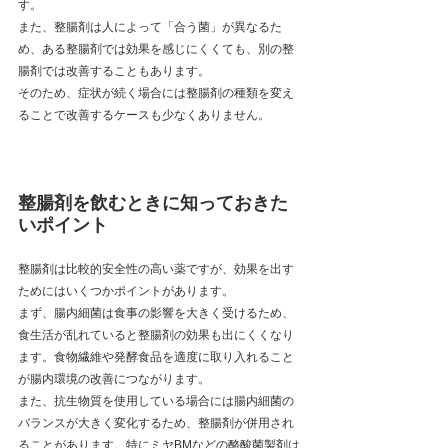
す。
また、整腸剤は人によって「合う菌」が異なるた
め、ある整腸剤では効果を感じにくくても、別の整
腸剤では改善することもあります。
そのため、症状が続く場合には整腸剤の種類を変え
ることで改善するケースも少なくありません。
整腸剤を飲むときに知っておきた
いポイント
整腸剤は比較的安全性の高い薬ですが、効果を出す
ためにはいくつかポイントがあります。
まず、腸内細菌は食事の影響を大きく受けるため、
食生活が乱れていると整腸剤の効果も出にくくなり
ます。食物繊維や発酵食品を適度に取り入れること
が腸内環境の改善につながります。
また、抗生物質を使用している場合には腸内細菌の
バランスが大きく変化するため、整腸剤が併用され
ることがあります。特にミヤBMなどの酪酸菌製剤は