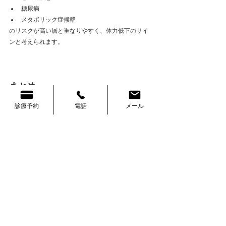
糖尿病
メタボリック症候群
のリスクが高い層と重なりやすく、体力低下のサイ
ンと考えられます。
まとめ
診療予約
電話
メール
VO2maxは「体のエンジン性能」
VO2maxは
心臓（エンジン）
肺（吸気）
筋肉（駆動系）
ミトコンドリア（燃焼効率）
すべての能力が合わさった体の総合的な運動能力で
す。