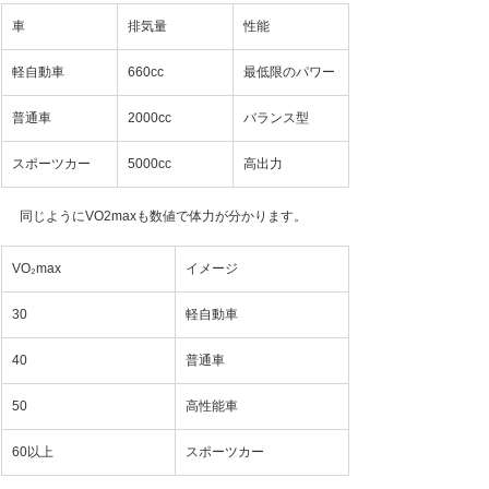
車
排気量
性能
軽自動車
660cc
最低限のパワー
普通車
2000cc
バランス型
スポーツカー
5000cc
高出力
同じようにVO2maxも数値で体力が分かります。
VO₂max
イメージ
30
軽自動車
40
普通車
50
高性能車
60以上
スポーツカー