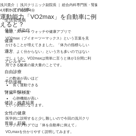
浅川貴介 ｜ 浅川クリニック副院長 ｜ 総合内科専門医・腎臓専門医・医学博士
すべての記事
4月3日
読了時間: 4分
運動能力「VO2max」を自動車に例
生活習慣病
えると？
発熱・感染症
最近、スマートウォッチや健康アプリで
VO2max（ブイオーツーマックス）という言葉を見
健康
かけることが増えてきました。「体力の指標らしい
漢方
けど、よく分からない」という方も多いのではない
でしょうか。VO2maxは簡単に言うと体が1分間に利
アレルギー
用できる酸素の最大量のことです。
自由診療
この数値が高いほど
予防接種
長く運動できる
疲れにくい
腎臓・尿検査
心肺機能が高い
健診・検査結果
という状態になります。
女性の健康
医学的に説明すると少し難しいので今回の浅川クリ
胃腸・肝臓
ニックのブログでは「体を自動車に例えて」
VO₂maxを分かりやすく説明してみます。