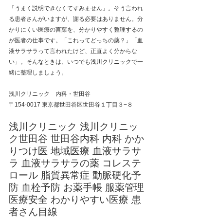
「うまく説明できなくてすみません」。そう言われ
る患者さんがいますが、謝る必要はありません。分
かりにくい医療の言葉を、分かりやすく整理するの
が医者の仕事です。「これってどっちの薬？」「血
液サラサラって言われたけど、正直よく分からな
い」。そんなときは、いつでも浅川クリニックで一
緒に整理しましょう。
浅川クリニック　内科・世田谷  
〒154-0017 東京都世田谷区世田谷１丁目３−８
浅川クリニック 浅川クリニッ
ク世田谷 世田谷内科 内科 かか
りつけ医 地域医療 血液サラサ
ラ 血液サラサラの薬 コレステ
ロール 脂質異常症 動脈硬化予
防 血栓予防 お薬手帳 服薬管理 
医療安全 わかりやすい医療 患
者さん目線