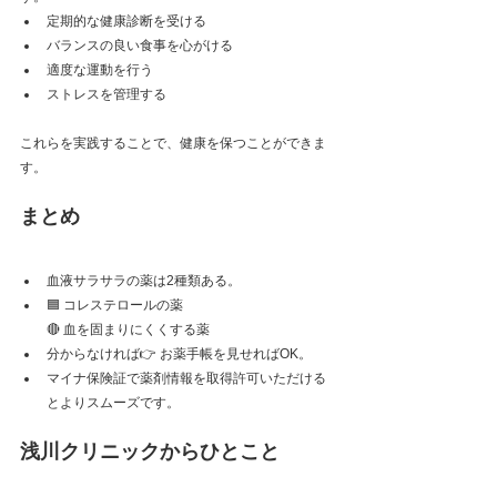
定期的な健康診断を受ける
バランスの良い食事を心がける
適度な運動を行う
ストレスを管理する
これらを実践することで、健康を保つことができま
す。
まとめ
血液サラサラの薬は2種類ある。
🟦 コレステロールの薬  
🔴 血を固まりにくくする薬
分からなければ👉 お薬手帳を見せればOK。
マイナ保険証で薬剤情報を取得許可いただける
とよりスムーズです。
浅川クリニックからひとこと