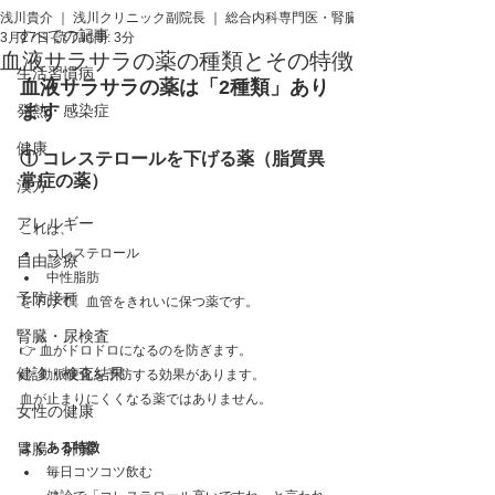
浅川貴介 ｜ 浅川クリニック副院長 ｜ 総合内科専門医・腎臓専門医・医学博士
すべての記事
3月27日
読了時間: 3分
血液サラサラの薬の種類とその特徴
生活習慣病
血液サラサラの薬は「2種類」あり
ます
発熱・感染症
健康
① コレステロールを下げる薬（脂質異
常症の薬）
漢方
アレルギー
これは、
コレステロール
自由診療
中性脂肪
予防接種
を下げて、血管をきれいに保つ薬です。
腎臓・尿検査
👉 血がドロドロになるのを防ぎます。  
健診・検査結果
👉 動脈硬化を予防する効果があります。  
血が止まりにくくなる薬ではありません。
女性の健康
胃腸・肝臓
よくある特徴
毎日コツコツ飲む