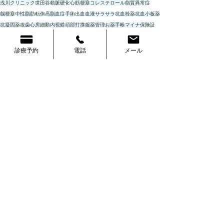
浅川クリニック
世田谷
動脈硬化
心筋梗塞
コレステロール
脂質異常症
脳梗塞
中性脂肪
転倒
高脂血症
手術
出血
血液サラサラ
抗血栓薬
抗血小板薬
抗凝固薬
抜歯
心房細動
内視鏡
頭部打撲
服薬管理
お薬手帳
マイナ保険証
血液サラサラの薬
診療予約
電話
メール