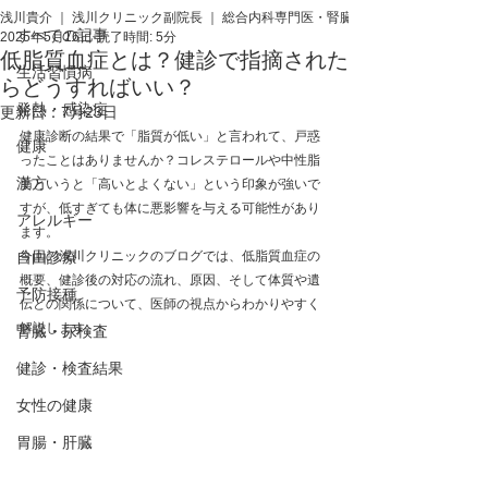
浅川貴介 ｜ 浅川クリニック副院長 ｜ 総合内科専門医・腎臓専門医・医学博士
すべての記事
2025年5月16日
読了時間: 5分
低脂質血症とは？健診で指摘された
生活習慣病
らどうすればいい？
発熱・感染症
更新日：
7月23日
健康診断の結果で「脂質が低い」と言われて、戸惑
健康
ったことはありませんか？コレステロールや中性脂
漢方
肪というと「高いとよくない」という印象が強いで
すが、低すぎても体に悪影響を与える可能性があり
アレルギー
ます。
自由診療
今回の浅川クリニックのブログでは、低脂質血症の
概要、健診後の対応の流れ、原因、そして体質や遺
予防接種
伝との関係について、医師の視点からわかりやすく
解説します。
腎臓・尿検査
健診・検査結果
女性の健康
胃腸・肝臓