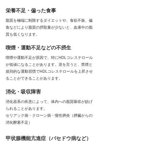
栄養不足・偏った食事
脂質を極端に制限するダイエットや、食欲不振、偏
食などにより脂質の摂取量が少ないと、血液中の脂
質も低くなります。
喫煙・運動不足などの不摂生
喫煙や運動不足が原因で、特にHDLコレステロール
が低値になることがあります。逆を言うと、禁煙と
規則的な運動習慣でHDLコレステロールを上昇させ
ることができることがあります。
消化・吸収障害
消化器系の疾患によって、体内への脂質吸収が妨げ
られることがあります。
セリアック病・クローン病・慢性膵炎（膵臓からの
消化酵素不足）
甲状腺機能亢進症（バセドウ病など）