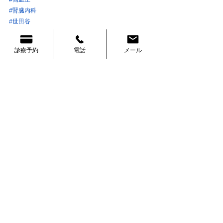
#腎臓内科
#世田谷
#松陰神社
#弦巻
診療予約
電話
メール
#オンライン診療
#SOKUYAKU
#CLINICS
#ボロ市
#世田谷駅
#駒留通り
#世田谷通り
#駒沢公園通り
#脂質異常症
#低脂質血症
#低コレステロール血症
#低中性脂肪血症
#低LDLコレステロール血症
#低HDLコレステロール血症
#甲状腺機能亢進症
#健康診断