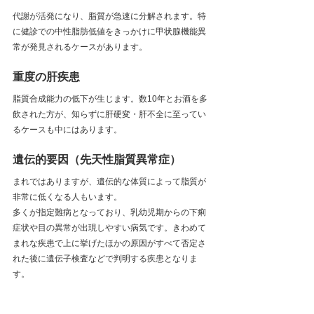
代謝が活発になり、脂質が急速に分解されます。特
に健診での中性脂肪低値をきっかけに甲状腺機能異
常が発見されるケースがあります。
重度の肝疾患
脂質合成能力の低下が生じます。数10年とお酒を多
飲された方が、知らずに肝硬変・肝不全に至ってい
るケースも中にはあります。
遺伝的要因（先天性脂質異常症）
まれではありますが、遺伝的な体質によって脂質が
非常に低くなる人もいます。
多くが指定難病となっており、乳幼児期からの下痢
症状や目の異常が出現しやすい病気です。きわめて
まれな疾患で上に挙げたほかの原因がすべて否定さ
れた後に遺伝子検査などで判明する疾患となりま
す。