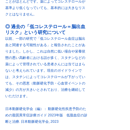
ことがほとんどです。薬によってコレステロールが
基準より低くなっていても、基本的には大きなリス
クとはなりません。
◎ 過去の「低コレステロール＝脳出血
リスク」という研究について
以前、一部の研究で「低コレステロール血症は脳出
血と関連する可能性がある」と報告されたことがあ
りました。しかし、これは自然に低い場合や栄養状
態の悪い高齢者における話が多く、スタチンなどの
薬によって管理されている患者さんには当てはまら
ないと考えられています。現在のガイドラインで
は、スタチンによってコレステロールが下がってい
ても、その恩恵（動脈硬化予防・心血管イベントの
減少）の方が大きいとされており、治療を継続して
いただけます。
日本動脈硬化学会（編）： 動脈硬化性疾患予防のた
めの脂質異常症診療ガイド 2023年版　低脂血症の診
断と治療. 日本動脈硬化学会, 2023