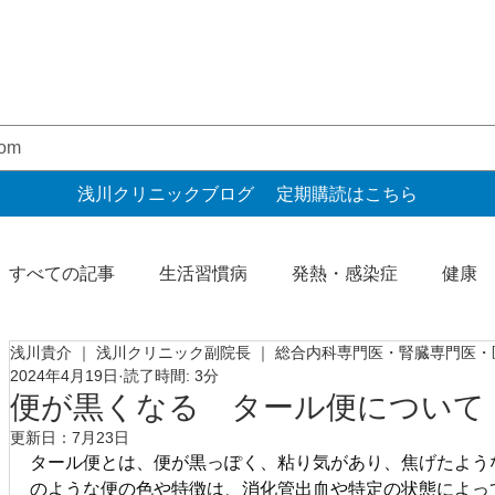
浅川クリニックブログ 定期購読はこちら
すべての記事
生活習慣病
発熱・感染症
健康
浅川貴介 ｜ 浅川クリニック副院長 ｜ 総合内科専門医・腎臓専門医
自由診療
予防接種
腎臓・尿検査
健診・
2024年4月19日
読了時間: 3分
便が黒くなる タール便について
更新日：
7月23日
胃腸・肝臓
タール便とは、便が黒っぽく、粘り気があり、焦げたよう
のような便の色や特徴は、消化管出血や特定の状態によっ