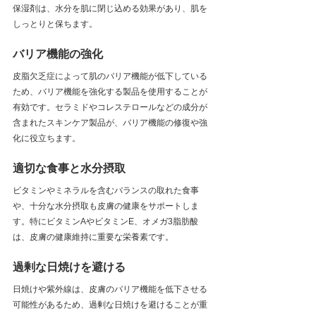
保湿剤は、水分を肌に閉じ込める効果があり、肌を
しっとりと保ちます。
バリア機能の強化
皮脂欠乏症によって肌のバリア機能が低下している
ため、バリア機能を強化する製品を使用することが
有効です。セラミドやコレステロールなどの成分が
含まれたスキンケア製品が、バリア機能の修復や強
化に役立ちます。
適切な食事と水分摂取
ビタミンやミネラルを含むバランスの取れた食事
や、十分な水分摂取も皮膚の健康をサポートしま
す。特にビタミンAやビタミンE、オメガ3脂肪酸
は、皮膚の健康維持に重要な栄養素です。
過剰な日焼けを避ける
日焼けや紫外線は、皮膚のバリア機能を低下させる
可能性があるため、過剰な日焼けを避けることが重