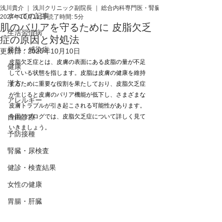
浅川貴介 ｜ 浅川クリニック副院長 ｜ 総合内科専門医・腎臓専門医・医学博士
すべての記事
2024年10月11日
読了時間: 5分
肌のバリアを守るために 皮脂欠乏
生活習慣病
症の原因と対処法
発熱・感染症
更新日：
2025年10月10日
皮脂欠乏症とは、皮膚の表面にある皮脂の量が不足
健康
している状態を指します。皮脂は皮膚の健康を維持
漢方
するために重要な役割を果たしており、皮脂欠乏症
が生じると皮膚のバリア機能が低下し、さまざまな
アレルギー
皮膚トラブルが引き起こされる可能性があります。
自由診療
今回のブログでは、皮脂欠乏症について詳しく見て
いきましょう。
予防接種
腎臓・尿検査
健診・検査結果
女性の健康
胃腸・肝臓