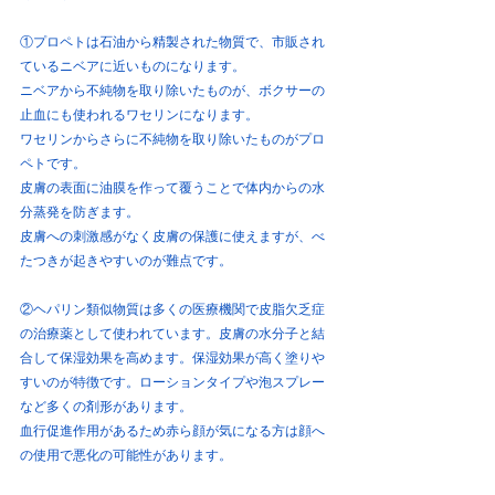
①プロペトは石油から精製された物質で、市販され
ているニベアに近いものになります。
ニベアから不純物を取り除いたものが、ボクサーの
止血にも使われるワセリンになります。
ワセリンからさらに不純物を取り除いたものがプロ
ペトです。
皮膚の表面に油膜を作って覆うことで体内からの水
分蒸発を防ぎます。
皮膚への刺激感がなく皮膚の保護に使えますが、べ
たつきが起きやすいのが難点です。
②ヘパリン類似物質は多くの医療機関で皮脂欠乏症
の治療薬として使われています。皮膚の水分子と結
合して保湿効果を高めます。保湿効果が高く塗りや
すいのが特徴です。ローションタイプや泡スプレー
など多くの剤形があります。
血行促進作用があるため赤ら顔が気になる方は顔へ
の使用で悪化の可能性があります。