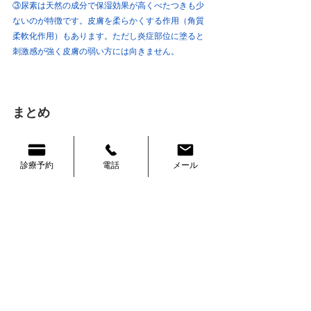
③尿素は天然の成分で保湿効果が高くべたつきも少
ないのが特徴です。皮膚を柔らかくする作用（角質
柔軟化作用）もあります。ただし炎症部位に塗ると
刺激感が強く皮膚の弱い方には向きません。
まとめ
皮脂欠乏症を防ぐには、適切なスキンケアや生活習
診療予約
電話
メール
慣の改善が重要です。また、症状が重度である場合
は、医師に相談することをお勧めします。
乾燥や皮脂欠乏症についてお困りの際にはいつでも
ご相談ください。
浅川クリニック　内科・世田谷
〒154-0017 東京都世田谷区世田谷１丁目３−８
#浅川クリニック
#内科